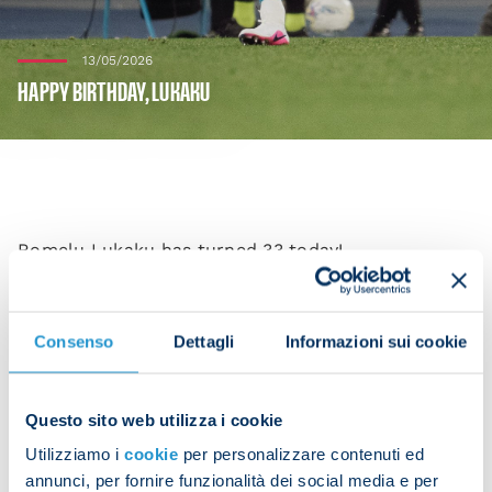
13/05/2026
HAPPY BIRTHDAY, LUKAKU
Romelu Lukaku has turned 33 today!
The Napoli forward was born on 13 May 1993.
President Aurelio De Laurentiis and everyone at
Consenso
Dettagli
Informazioni sui cookie
the club would like to wish him a very happy
birthday.
Questo sito web utilizza i cookie
Lukaku made his Azzurri debut on 31 August 2024,
Utilizziamo i
cookie
per personalizzare contenuti ed
in a 2-1 victory over Parma. He has made 45
annunci, per fornire funzionalità dei social media e per