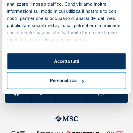
appearances and scored 14 goals so far for the
analizzare il nostro traffico. Condividiamo inoltre
club. Since being at Napoli the Belgian has won a
informazioni sul modo in cui utilizza il nostro sito con i
Scudetto, scoring in the decisive match against
nostri partner che si occupano di analisi dei dati web,
pubblicità e social media, i quali potrebbero combinarle
Cagliari, and an Italian Super Cup.
con altre informazioni che ha fornito loro o che hanno
Happy birthday, Romelu!
raccolto dal suo utilizzo dei loro servizi.
Accetta tutti
Share the article with your friends and support the
team
Personalizza