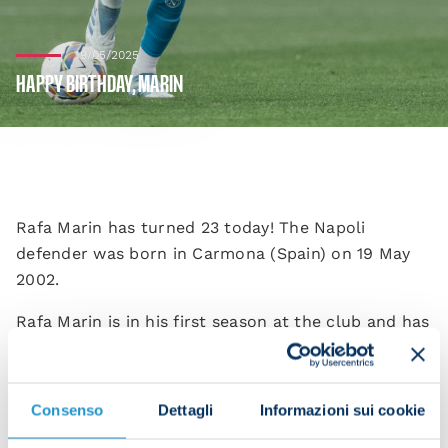
19/05/2025
HAPPY BIRTHDAY, MARIN
Rafa Marin has turned 23 today! The Napoli
defender was born in Carmona (Spain) on 19 May
2002.
Rafa Marin is in his first season at the club and has
played for Napoli on six occasions.
President Aurelio De Laurentiis and everyone at
Consenso
Dettagli
Informazioni sui cookie
SSC Napoli would like to wish him the very best on
his birthday.