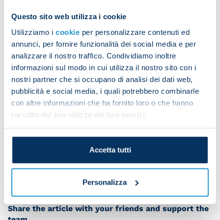
Questo sito web utilizza i cookie
Feliz cumple, Rafa!
Utilizziamo i
cookie
per personalizzare contenuti ed
annunci, per fornire funzionalità dei social media e per
analizzare il nostro traffico. Condividiamo inoltre
informazioni sul modo in cui utilizza il nostro sito con i
nostri partner che si occupano di analisi dei dati web,
pubblicità e social media, i quali potrebbero combinarle
con altre informazioni che ha fornito loro o che hanno
raccolto dal suo utilizzo dei loro servizi.
Accetta tutti
Personalizza
Share the article with your friends and support the
team