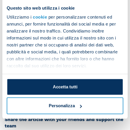
Bologna.
Questo sito web utilizza i cookie
Utilizziamo i
cookie
per personalizzare contenuti ed
On behalf of President De Laurentiis and everyone
annunci, per fornire funzionalità dei social media e per
at SSC Napoli, many happy returns, David!
analizzare il nostro traffico. Condividiamo inoltre
informazioni sul modo in cui utilizza il nostro sito con i
nostri partner che si occupano di analisi dei dati web,
pubblicità e social media, i quali potrebbero combinarle
con altre informazioni che ha fornito loro o che hanno
raccolto dal suo utilizzo dei loro servizi.
Accetta tutti
Personalizza
Share the article with your friends and support the
team