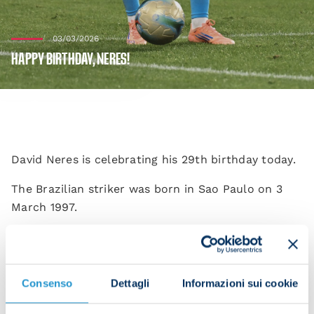
03/03/2026
HAPPY BIRTHDAY, NERES!
David Neres is celebrating his 29th birthday today.
The Brazilian striker was born in Sao Paulo on 3
March 1997.
Since joining the club in the summer of 2024,
Neres has made 55 appearances and scored nine
goals in all competitions, contributing to our
Consenso
Dettagli
Informazioni sui cookie
Scudetto triumph last season and our recent
Super Cup success with a brace in the final against