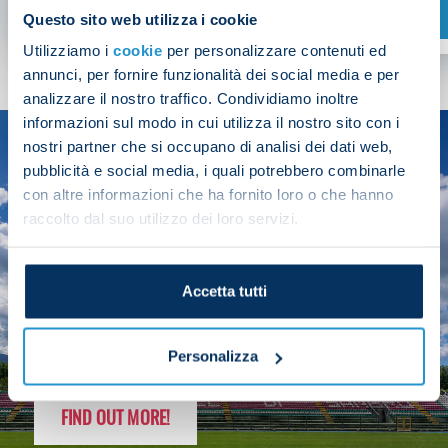
SHOP NOW
Questo sito web utilizza i cookie
Utilizziamo i
cookie
per personalizzare contenuti ed
annunci, per fornire funzionalità dei social media e per
analizzare il nostro traffico. Condividiamo inoltre
informazioni sul modo in cui utilizza il nostro sito con i
nostri partner che si occupano di analisi dei dati web,
SEASON
pubblicità e social media, i quali potrebbero combinarle
2025/26
con altre informazioni che ha fornito loro o che hanno
raccolto dal suo utilizzo dei loro servizi.
Accetta tutti
FOLLOW THE CHAMPS' JOURNEY
Personalizza
FIND OUT MORE!