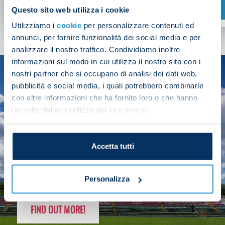
SHOP NOW
Questo sito web utilizza i cookie
Utilizziamo i
cookie
per personalizzare contenuti ed
annunci, per fornire funzionalità dei social media e per
analizzare il nostro traffico. Condividiamo inoltre
informazioni sul modo in cui utilizza il nostro sito con i
nostri partner che si occupano di analisi dei dati web,
SEASON
pubblicità e social media, i quali potrebbero combinarle
2025/26
con altre informazioni che ha fornito loro o che hanno
raccolto dal suo utilizzo dei loro servizi.
Accetta tutti
FOLLOW THE CHAMPS' JOURNEY
Personalizza
FIND OUT MORE!