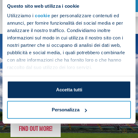
SHOP NOW
Questo sito web utilizza i cookie
Utilizziamo i
cookie
per personalizzare contenuti ed
annunci, per fornire funzionalità dei social media e per
analizzare il nostro traffico. Condividiamo inoltre
informazioni sul modo in cui utilizza il nostro sito con i
nostri partner che si occupano di analisi dei dati web,
SEASON
pubblicità e social media, i quali potrebbero combinarle
2025/26
con altre informazioni che ha fornito loro o che hanno
raccolto dal suo utilizzo dei loro servizi.
Accetta tutti
FOLLOW THE CHAMPS' JOURNEY
Personalizza
FIND OUT MORE!