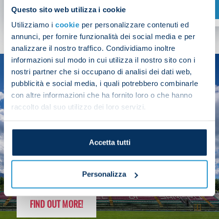
SHOP NOW
Questo sito web utilizza i cookie
Utilizziamo i
cookie
per personalizzare contenuti ed
annunci, per fornire funzionalità dei social media e per
analizzare il nostro traffico. Condividiamo inoltre
informazioni sul modo in cui utilizza il nostro sito con i
nostri partner che si occupano di analisi dei dati web,
SEASON
pubblicità e social media, i quali potrebbero combinarle
2025/26
con altre informazioni che ha fornito loro o che hanno
raccolto dal suo utilizzo dei loro servizi.
Accetta tutti
FOLLOW THE CHAMPS' JOURNEY
Personalizza
FIND OUT MORE!