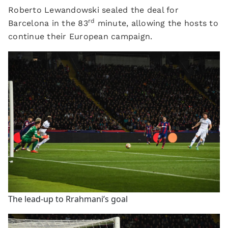
Roberto Lewandowski sealed the deal for
rd
Barcelona in the 83
minute, allowing the hosts to
continue their European campaign.
The lead-up to Rrahmani’s goal