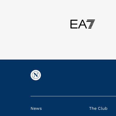
News
The Club