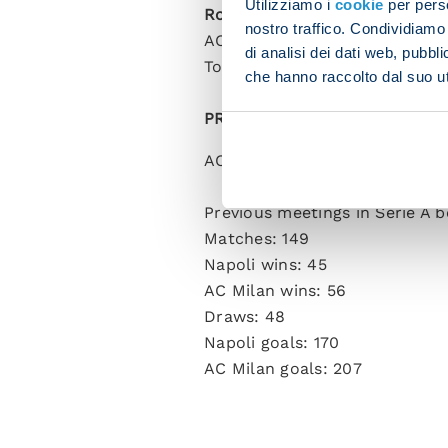
Utilizziamo i
cookie
per perso
Round of 16
nostro traffico. Condividiamo 
AC Milan 1-0 Tottenham
di analisi dei dati web, pubbl
Tottenham 0-0 AC Milan
che hanno raccolto dal suo uti
PREVIOUS ENCOUNTERS
AC Milan and Napoli have nev
Previous meetings in Serie A 
Matches: 149
Napoli wins: 45
AC Milan wins: 56
Draws: 48
Napoli goals: 170
AC Milan goals: 207