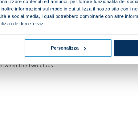
nalizzare contenuti ed annunci, per fornire funzionalità dei socia
inoltre informazioni sul modo in cui utilizza il nostro sito con i 
icità e social media, i quali potrebbero combinarle con altre inform
lizzo dei loro servizi.
Personalizza
er met in European competition before.
between the two clubs: