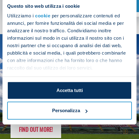
SHOP NOW
Questo sito web utilizza i cookie
Utilizziamo i
cookie
per personalizzare contenuti ed
annunci, per fornire funzionalità dei social media e per
analizzare il nostro traffico. Condividiamo inoltre
informazioni sul modo in cui utilizza il nostro sito con i
nostri partner che si occupano di analisi dei dati web,
SEASON
pubblicità e social media, i quali potrebbero combinarle
2025/26
con altre informazioni che ha fornito loro o che hanno
raccolto dal suo utilizzo dei loro servizi.
Accetta tutti
FOLLOW THE CHAMPS' JOURNEY
Personalizza
FIND OUT MORE!