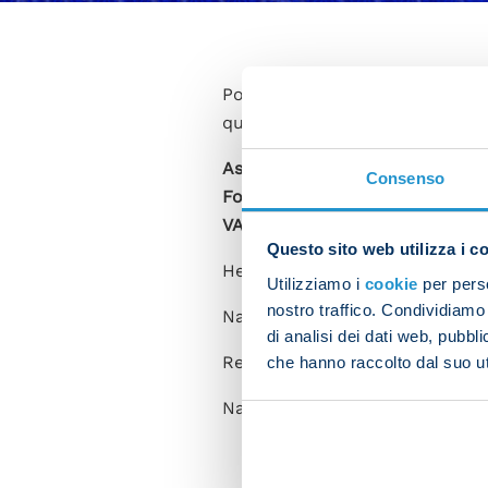
Polish referee Szymon Marcini
quarter-final tie against AC 
Assistants
: Sokolnicki (Polond
Consenso
Fourth official
: Nyberg (Swede
VAR
: Kwiatkowski and Frankow
Questo sito web utilizza i c
Here are the previous Napoli f
Utilizziamo i
cookie
per perso
nostro traffico. Condividiamo 
Napoli 2-0 Nice (Champions Le
di analisi dei dati web, pubbl
Red Star Belgrade 0-0 Napoli
che hanno raccolto dal suo uti
Napoli 1-1 Salzburg (Champio