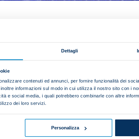
ak has been appointed as the referee of the second le
Milan on Tuesday evening at the Stadio Maradona.
) and Listkiewicz (Poland)
Dettagli
n)
ski (Poland)
ookie
ixtures that the referee has taken charge of:
nalizzare contenuti ed annunci, per fornire funzionalità dei socia
inoltre informazioni sul modo in cui utilizza il nostro sito con i 
ague, 16 August 2017)
icità e social media, i quali potrebbero combinarle con altre inform
 (Champions League, 18 September 2018)
lizzo dei loro servizi.
ns League, 5 November 2019)
Personalizza