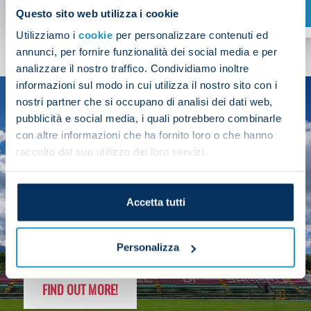
SHOP NOW
Questo sito web utilizza i cookie
Utilizziamo i
cookie
per personalizzare contenuti ed
annunci, per fornire funzionalità dei social media e per
analizzare il nostro traffico. Condividiamo inoltre
informazioni sul modo in cui utilizza il nostro sito con i
nostri partner che si occupano di analisi dei dati web,
SEASON
pubblicità e social media, i quali potrebbero combinarle
2025/26
con altre informazioni che ha fornito loro o che hanno
raccolto dal suo utilizzo dei loro servizi.
Accetta tutti
FOLLOW THE CHAMPS' JOURNEY
Personalizza
FIND OUT MORE!