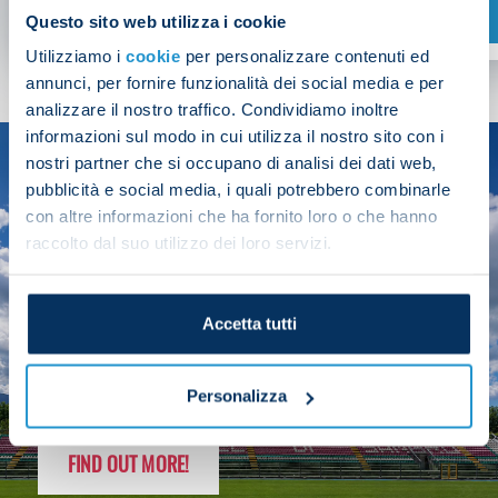
SHOP NOW
Questo sito web utilizza i cookie
Utilizziamo i
cookie
per personalizzare contenuti ed
annunci, per fornire funzionalità dei social media e per
analizzare il nostro traffico. Condividiamo inoltre
informazioni sul modo in cui utilizza il nostro sito con i
nostri partner che si occupano di analisi dei dati web,
SEASON
pubblicità e social media, i quali potrebbero combinarle
2025/26
con altre informazioni che ha fornito loro o che hanno
raccolto dal suo utilizzo dei loro servizi.
Accetta tutti
FOLLOW THE CHAMPS' JOURNEY
Personalizza
FIND OUT MORE!