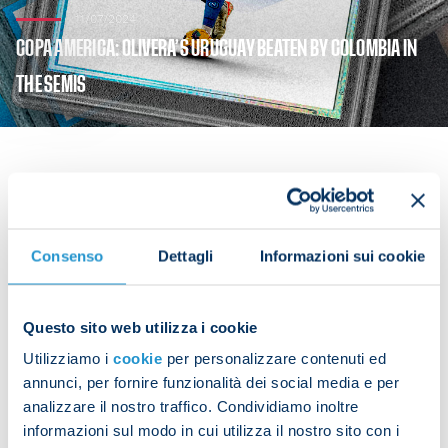
11/07/2024
COPA AMERICA: OLIVERA’S URUGUAY BEATEN BY COLOMBIA IN
THE SEMIS
Mathias Olivera featured for Uruguay in their Copa
America semi-final clash with Colombia on
Consenso
Dettagli
Informazioni sui cookie
Wednesday evening but was unable to prevent
them slipping out of the tournament.
Questo sito web utilizza i cookie
Jefferson Lerma scored the only goal of the game
Utilizziamo i
cookie
per personalizzare contenuti ed
for Colombia after 39 minutes.
annunci, per fornire funzionalità dei social media e per
analizzare il nostro traffico. Condividiamo inoltre
The Napoli defender played the first half before
informazioni sul modo in cui utilizza il nostro sito con i
being replaced by Giorgian de Arrascaeta during