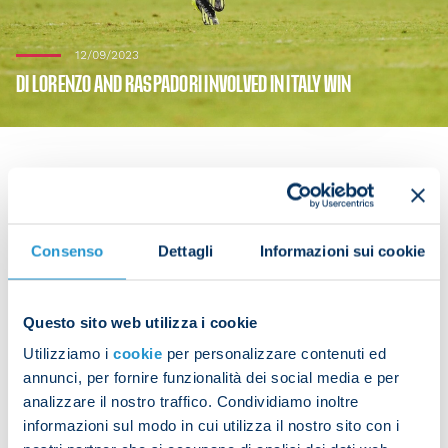
12/09/2023
DI LORENZO AND RASPADORI INVOLVED IN ITALY WIN
Giovanni Di Lorenzo and Jack Raspadori featured
Consenso
Dettagli
Informazioni sui cookie
in Italy’s 2-1 victory over Ukraine at San Siro on
Tuesday evening in their Euro 2024 qualifier. Di
Lorenzo played the full 90 minutes while
Questo sito web utilizza i cookie
Raspadori was replaced on 71 minutes. Alex Meret
Utilizziamo i
cookie
per personalizzare contenuti ed
was an unused substitute.
annunci, per fornire funzionalità dei social media e per
analizzare il nostro traffico. Condividiamo inoltre
informazioni sul modo in cui utilizza il nostro sito con i