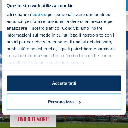
SHOP NOW
Questo sito web utilizza i cookie
Utilizziamo i
cookie
per personalizzare contenuti ed
annunci, per fornire funzionalità dei social media e per
analizzare il nostro traffico. Condividiamo inoltre
informazioni sul modo in cui utilizza il nostro sito con i
nostri partner che si occupano di analisi dei dati web,
SEASON
pubblicità e social media, i quali potrebbero combinarle
2025/26
con altre informazioni che ha fornito loro o che hanno
raccolto dal suo utilizzo dei loro servizi.
Accetta tutti
FOLLOW THE CHAMPS' JOURNEY
Personalizza
FIND OUT MORE!