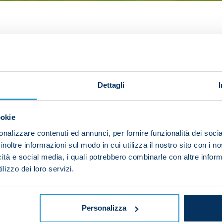
litano and Jack Raspadori all took to the pitch in Lucia
 1-1 stalemate with North Macedonia in Skopje on Saturd
Dettagli
minutes of the Euro 2024 qualifier, Politano was involved
ing stages.
ookie
nalizzare contenuti ed annunci, per fornire funzionalità dei socia
inoltre informazioni sul modo in cui utilizza il nostro sito con i 
while Elif Elmas played the whole game for the hosts.
icità e social media, i quali potrebbero combinarle con altre inform
lizzo dei loro servizi.
Personalizza