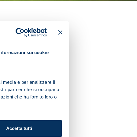
no Spalletti’s first game as
ay.
Informazioni sui cookie
 in the first half and
l media e per analizzare il
nostri partner che si occupano
azioni che ha fornito loro o
Accetta tutti