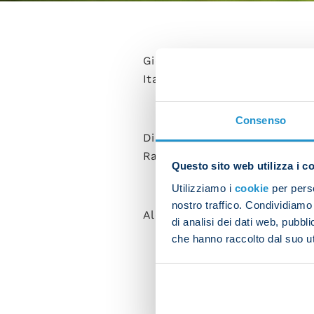
Giovanni Di Lorenzo, Matteo Po
Italy coach, which ended in a
Consenso
Di Lorenzo played the full 90 
Raspadori came on in the clos
Questo sito web utilizza i c
Utilizziamo i
cookie
per perso
nostro traffico. Condividiamo 
Alex Meret was on the bench, 
di analisi dei dati web, pubbl
che hanno raccolto dal suo uti