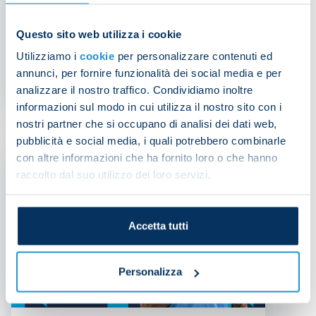
Questo sito web utilizza i cookie
Di Lorenzo undergoes foot
operation
Utilizziamo i
cookie
per personalizzare contenuti ed
annunci, per fornire funzionalità dei social media e per
analizzare il nostro traffico. Condividiamo inoltre
NEWS
| 04/02/2026
informazioni sul modo in cui utilizza il nostro sito con i
nostri partner che si occupano di analisi dei dati web,
pubblicità e social media, i quali potrebbero combinarle
con altre informazioni che ha fornito loro o che hanno
raccolto dal suo utilizzo dei loro servizi.
Accetta tutti
Personalizza