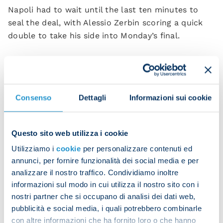
Napoli had to wait until the last ten minutes to
seal the deal, with Alessio Zerbin scoring a quick
double to take his side into Monday’s final.
Cholito opens the scoring
Consenso
Dettagli
Informazioni sui cookie
Questo sito web utilizza i cookie
Utilizziamo i
cookie
per personalizzare contenuti ed
annunci, per fornire funzionalità dei social media e per
Zerbin's run which ended in Napoli's third goal
analizzare il nostro traffico. Condividiamo inoltre
informazioni sul modo in cui utilizza il nostro sito con i
nostri partner che si occupano di analisi dei dati web,
Napoli 3-0 Fiorentina (HT 1-0)
pubblicità e social media, i quali potrebbero combinarle
con altre informazioni che ha fornito loro o che hanno