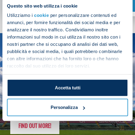
SHOP NOW
Questo sito web utilizza i cookie
Utilizziamo i
cookie
per personalizzare contenuti ed
annunci, per fornire funzionalità dei social media e per
analizzare il nostro traffico. Condividiamo inoltre
informazioni sul modo in cui utilizza il nostro sito con i
nostri partner che si occupano di analisi dei dati web,
SEASON
pubblicità e social media, i quali potrebbero combinarle
2025/26
con altre informazioni che ha fornito loro o che hanno
raccolto dal suo utilizzo dei loro servizi.
Accetta tutti
FOLLOW THE CHAMPS' JOURNEY
Personalizza
FIND OUT MORE!