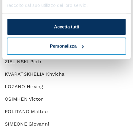
raccolto dal suo utilizzo dei loro servizi.
ELMAS Elif
GAETANO Gianluca
Accetta tutti
LOBOTKA Stanislav
Personalizza
NDOMBELE Tanguy
ZIELINSKI Piotr
KVARATSKHELIA Khvicha
LOZANO Hirving
OSIMHEN Victor
POLITANO Matteo
SIMEONE Giovanni