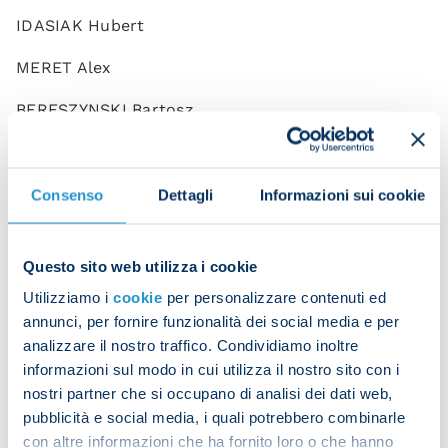
IDASIAK Hubert
MERET Alex
BERESZYNSKI Bartosz
DI LORENZO Giovanni
MARIO RUI Silva Duarte
Consenso
Dettagli
Informazioni sui cookie
MINJAE Kim
Questo sito web utilizza i cookie
OLIVERA Mathias
Utilizziamo i
cookie
per personalizzare contenuti ed
OSTIGARD Leo
annunci, per fornire funzionalità dei social media e per
analizzare il nostro traffico. Condividiamo inoltre
JESUS Juan
informazioni sul modo in cui utilizza il nostro sito con i
nostri partner che si occupano di analisi dei dati web,
RRAHMANI Amir
pubblicità e social media, i quali potrebbero combinarle
con altre informazioni che ha fornito loro o che hanno
ANGUISSA Frank