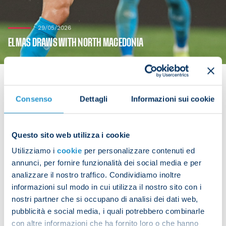
29/05/2026
ELMAS DRAWS WITH NORTH MACEDONIA
Consenso
Dettagli
Informazioni sui cookie
Eljif Elmas played for his national team on Friday.
The Napoli midfielder took part in the friendly
Questo sito web utilizza i cookie
match between Bosnia and Herzegovina and North
Utilizziamo i
cookie
per personalizzare contenuti ed
Macedonia, which ended in a 0-0 draw.
annunci, per fornire funzionalità dei social media e per
analizzare il nostro traffico. Condividiamo inoltre
Elmas was on the pitch for 69 minutes.
informazioni sul modo in cui utilizza il nostro sito con i
nostri partner che si occupano di analisi dei dati web,
pubblicità e social media, i quali potrebbero combinarle
con altre informazioni che ha fornito loro o che hanno
Share the article with your friends and support the