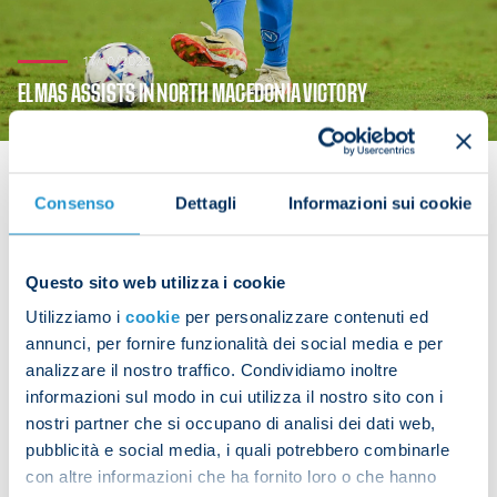
17/10/2023
ELMAS ASSISTS IN NORTH MACEDONIA VICTORY
Consenso
Dettagli
Informazioni sui cookie
Eljif Elmas played the whole 90 minutes in North
Macedonia’s friendly against Armenia on Tuesday.
Questo sito web utilizza i cookie
Utilizziamo i
cookie
per personalizzare contenuti ed
The game finished 3-1, with Elmas getting an assist
annunci, per fornire funzionalità dei social media e per
for his country’s first goal of the match.
analizzare il nostro traffico. Condividiamo inoltre
informazioni sul modo in cui utilizza il nostro sito con i
nostri partner che si occupano di analisi dei dati web,
pubblicità e social media, i quali potrebbero combinarle
Share the article with your friends and support the
con altre informazioni che ha fornito loro o che hanno
team