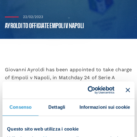
22/02/2023
AYROLDI TO OFFICIATE EMPOLI V NAPOLI
Giovanni Ayroldi has been appointed to take charge
of Empoli v Napoli, in Matchday 24 of Serie A
2022/23.
He will be assisted by Perrotti and Moro, Camplone
takes fourth official duties while Fabbri and Longo
Consenso
Dettagli
Informazioni sui cookie
are on VAR.
PREVIOUS NAPOLI GAMES INVOLVING AYROLDI
Questo sito web utilizza i cookie