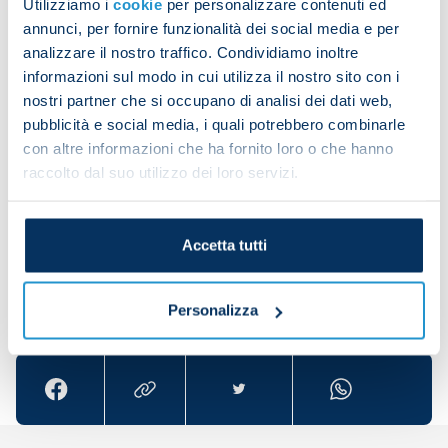
Utilizziamo i
cookie
per personalizzare contenuti ed
annunci, per fornire funzionalità dei social media e per
Date
Referee
Team
Opponent
Home/Awa
analizzare il nostro traffico. Condividiamo inoltre
informazioni sul modo in cui utilizza il nostro sito con i
Giovanni
07/11/2021
Napoli
Verona
H
nostri partner che si occupano di analisi dei dati web,
Ayroldi
pubblicità e social media, i quali potrebbero combinarle
con altre informazioni che ha fornito loro o che hanno
Giovanni
12/11/2022
Napoli
Udinese
H
raccolto dal suo utilizzo dei loro servizi.
Ayroldi
Accetta tutti
Share the article with your friends and support the
Personalizza
team