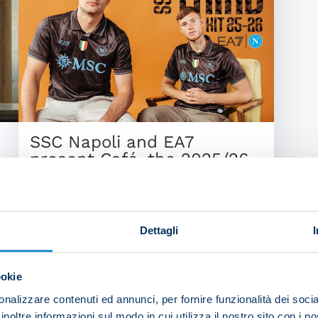
SSC Napoli and EA7
present Café, the 2025/26
Third Kit
Dettagli
NEW KIT
| 11/08/2025
ookie
nalizzare contenuti ed annunci, per fornire funzionalità dei socia
inoltre informazioni sul modo in cui utilizza il nostro sito con i 