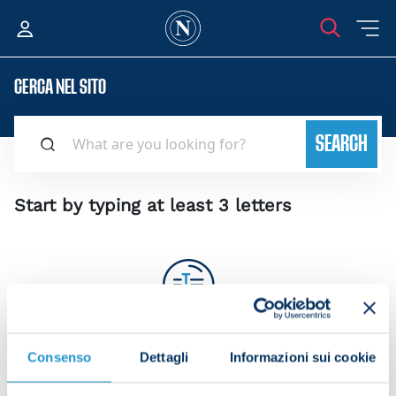
CERCA NEL SITO
SEARCH
Start by typing at least 3 letters
Consenso
Dettagli
Informazioni sui cookie
Write at least 3 letters and click on
search