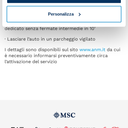
(si esce dalla tangenziale ad Agnano)
· Non avere problemi di parcheggio in zona stadio
Personalizza
· Raggiungere lo stadio comodamente in bus/navetta
dedicato senza fermate intermedie in 10’
· Lasciare l’auto in un parcheggio vigilato
I dettagli sono disponibili sul sito
www.anm.it
da cui
è necessario informarsi preventivamente circa
l’attivazione del servizio