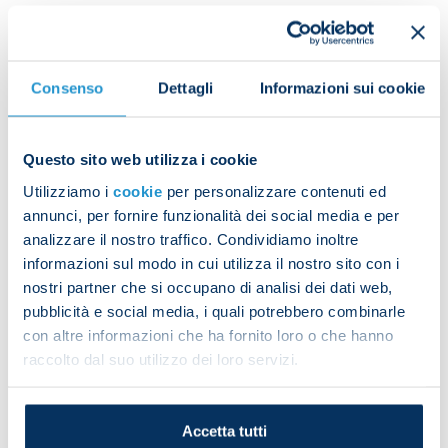
Please note that: during the match at the Diego
Armando Maradona Stadium, in order to facilitate
the inflow and outflow of the fans, the ANM will
Consenso
Dettagli
Informazioni sui cookie
provide additiona services on the three lines of the
main route:
Park&Gol
Questo sito web utilizza i cookie
Si informa altresì che ANM ha attivato il servizio
Utilizziamo i
cookie
per personalizzare contenuti ed
Park&Gol che consente di raggiungere lo stadio
annunci, per fornire funzionalità dei social media e per
Diego Armando Maradona in navetta dal parcheggio
analizzare il nostro traffico. Condividiamo inoltre
di Bagnoli/viale della Liberazione (prospiciente
informazioni sul modo in cui utilizza il nostro sito con i
ingresso ex NATO, uscita tangenziale Agnano). Il
nostri partner che si occupano di analisi dei dati web,
servizio comprende la sosta di un auto nel
pubblicità e social media, i quali potrebbero combinarle
parcheggio vigilato ANM di Bagnoli e titolo di viaggio
con altre informazioni che ha fornito loro o che hanno
a/r per la navetta valido per 5 persone. Tutto al
prezzo complessivo di 3 Euro.
raccolto dal suo utilizzo dei loro servizi.
In questo modo è possibile:
· Evitare il traffico delle strade limitrofe allo stadio
Accetta tutti