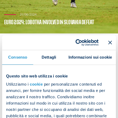
21/06/2024
EURO 2024: LOBOTKA INVOLVED IN SLOVAKIA DEFEAT
Consenso
Dettagli
Informazioni sui cookie
Stanislav Lobotka played the full 90 minutes as
Slovakia fell to a 2-1 defeat at the hands of Ukraine
in their second group game on Friday.
Questo sito web utilizza i cookie
Utilizziamo i
cookie
per personalizzare contenuti ed
The final group match for the Slovaks is against
annunci, per fornire funzionalità dei social media e per
Romania on Wednesday 26 June.
analizzare il nostro traffico. Condividiamo inoltre
informazioni sul modo in cui utilizza il nostro sito con i
nostri partner che si occupano di analisi dei dati web,
pubblicità e social media, i quali potrebbero combinarle