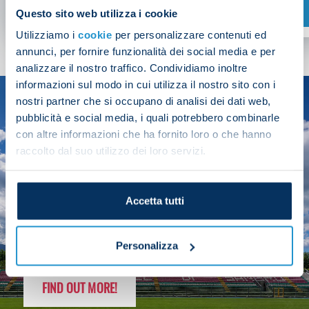
SHOP NOW
Questo sito web utilizza i cookie
Utilizziamo i
cookie
per personalizzare contenuti ed
annunci, per fornire funzionalità dei social media e per
analizzare il nostro traffico. Condividiamo inoltre
informazioni sul modo in cui utilizza il nostro sito con i
nostri partner che si occupano di analisi dei dati web,
SEASON
pubblicità e social media, i quali potrebbero combinarle
2025/26
con altre informazioni che ha fornito loro o che hanno
raccolto dal suo utilizzo dei loro servizi.
Accetta tutti
FOLLOW THE CHAMPS' JOURNEY
Personalizza
FIND OUT MORE!