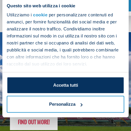
SHOP NOW
Questo sito web utilizza i cookie
Utilizziamo i
cookie
per personalizzare contenuti ed
annunci, per fornire funzionalità dei social media e per
analizzare il nostro traffico. Condividiamo inoltre
informazioni sul modo in cui utilizza il nostro sito con i
nostri partner che si occupano di analisi dei dati web,
SEASON
pubblicità e social media, i quali potrebbero combinarle
2025/26
con altre informazioni che ha fornito loro o che hanno
raccolto dal suo utilizzo dei loro servizi.
Accetta tutti
FOLLOW THE CHAMPS' JOURNEY
Personalizza
FIND OUT MORE!