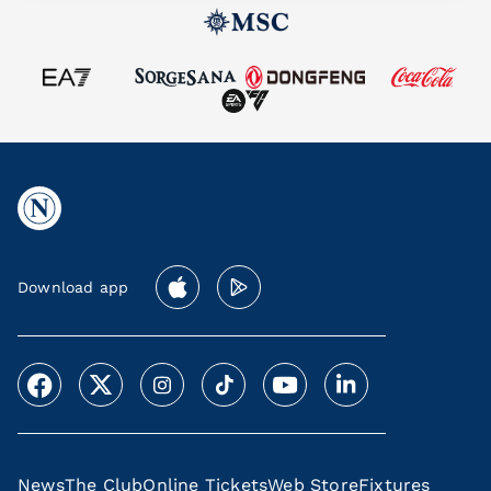
Download app
News
The Club
Online Tickets
Web Store
Fixtures