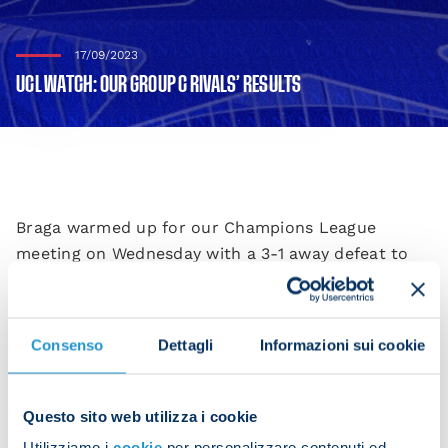
17/09/2023
UCL WATCH: OUR GROUP C RIVALS’ RESULTS
Braga warmed up for our Champions League
meeting on Wednesday with a 3-1 away defeat to
Farense in the Primeira Liga, Simon Banza getting
the consolation goal.
Consenso
Dettagli
Informazioni sui cookie
Artur Jorge's side sit in seventh place in the table
having picked up seven points from their first five
games.
Questo sito web utilizza i cookie
Union Berlin were also beaten away: 2-1 to
Utilizziamo i
cookie
per personalizzare contenuti ed