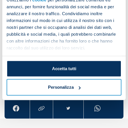
Wolfsburg with Robin Gosens netting for our
annunci, per fornire funzionalità dei social media e per
Group C opponents.
analizzare il nostro traffico. Condividiamo inoltre
informazioni sul modo in cui utilizza il nostro sito con i
Union Berlino are currently eighth in the
nostri partner che si occupano di analisi dei dati web,
Bundesliga with six points from four matches.
pubblicità e social media, i quali potrebbero combinarle
con altre informazioni che ha fornito loro o che hanno
Real Madrid are due to host Real Sociedad on
raccolto dal suo utilizzo dei loro servizi.
Sunday evening.
Accetta tutti
Share the article with your friends and support the
Personalizza
team