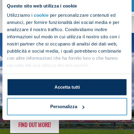
SHOP NOW
Questo sito web utilizza i cookie
Utilizziamo i
cookie
per personalizzare contenuti ed
annunci, per fornire funzionalità dei social media e per
analizzare il nostro traffico. Condividiamo inoltre
informazioni sul modo in cui utilizza il nostro sito con i
nostri partner che si occupano di analisi dei dati web,
SEASON
pubblicità e social media, i quali potrebbero combinarle
2025/26
con altre informazioni che ha fornito loro o che hanno
raccolto dal suo utilizzo dei loro servizi.
Accetta tutti
FOLLOW THE CHAMPS' JOURNEY
Personalizza
FIND OUT MORE!