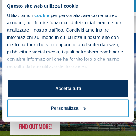
SHOP NOW
Questo sito web utilizza i cookie
Utilizziamo i
cookie
per personalizzare contenuti ed
annunci, per fornire funzionalità dei social media e per
analizzare il nostro traffico. Condividiamo inoltre
informazioni sul modo in cui utilizza il nostro sito con i
nostri partner che si occupano di analisi dei dati web,
SEASON
pubblicità e social media, i quali potrebbero combinarle
2025/26
con altre informazioni che ha fornito loro o che hanno
raccolto dal suo utilizzo dei loro servizi.
Accetta tutti
FOLLOW THE CHAMPS' JOURNEY
Personalizza
FIND OUT MORE!