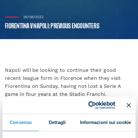
26/08/2022
FIORENTINA V NAPOLI: PREVIOUS ENCOUNTERS
Napoli will be looking to continue their good
recent league form in Florence when they visit
Fiorentina on Sunday, having not lost a Serie A
game in four years at the Stadio Franchi.
Fiorentina
Napoli
Fiorenti
Matches
Draws
wins
wins
goals
Consenso
Dettagli
Informazioni sui cookie
Total Serie A
54
39
51
181