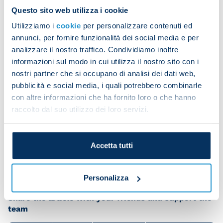
meetings:
144
Questo sito web utilizza i cookie
Fiorentina at
Utilizziamo i
cookie
per personalizzare contenuti ed
36
18
18
111
home:
72
annunci, per fornire funzionalità dei social media e per
analizzare il nostro traffico. Condividiamo inoltre
Napoli's last away win against Fiorentina in Serie A
informazioni sul modo in cui utilizza il nostro sito con i
nostri partner che si occupano di analisi dei dati web,
was on 3 October 2021: Fiorentina 1-2 Napoli 1-2.
pubblicità e social media, i quali potrebbero combinarle
The Azzurri's most recent Serie A draw in Florence
con altre informazioni che ha fornito loro o che hanno
was on 9 February 2019: Fiorentina 0-0 Napoli.
raccolto dal suo utilizzo dei loro servizi.
Napoli haven't lost away to the Viola in the league
since a 3-0 reverse on 29 April 2018.
Accetta tutti
Personalizza
Share the article with your friends and support the
team