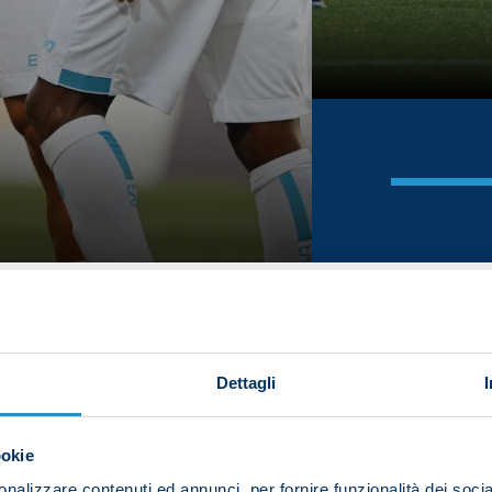
Dettagli
ookie
nalizzare contenuti ed annunci, per fornire funzionalità dei socia