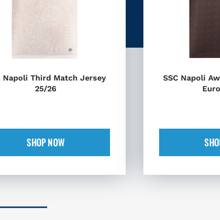
 Napoli Third Match Jersey
SSC Napoli Aw
25/26
Euro
SHOP NOW
SHO