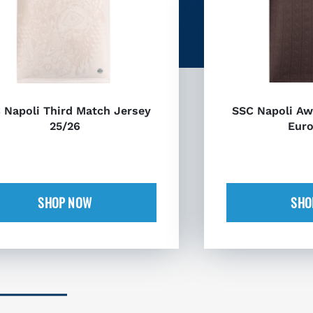
 Napoli Third Match Jersey
SSC Napoli Aw
25/26
Euro
SHOP NOW
SHO