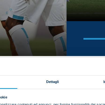
Dettagli
ookie
nalizzare contenuti ed annunci, per fornire funzionalità dei socia