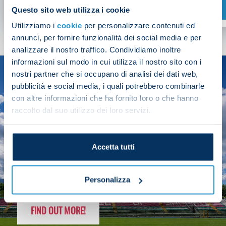
SHOP NOW
Questo sito web utilizza i cookie
Utilizziamo i
cookie
per personalizzare contenuti ed
annunci, per fornire funzionalità dei social media e per
analizzare il nostro traffico. Condividiamo inoltre
informazioni sul modo in cui utilizza il nostro sito con i
nostri partner che si occupano di analisi dei dati web,
SEASON
pubblicità e social media, i quali potrebbero combinarle
2025/26
con altre informazioni che ha fornito loro o che hanno
raccolto dal suo utilizzo dei loro servizi.
Accetta tutti
FOLLOW THE CHAMPS' JOURNEY
Personalizza
FIND OUT MORE!