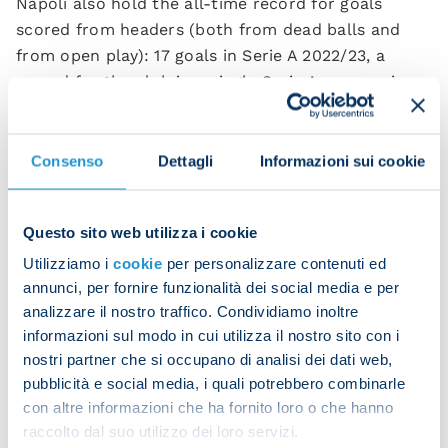
Napoli also hold the all-time record for goals
scored from headers (both from dead balls and
from open play): 17 goals in Serie A 2022/23, a
record for the club in a single Serie A season since
their return to the competition in 2007/08 and
seasonal record in the major five European
tournaments.
Consenso
Dettagli
Informazioni sui cookie
Here's the full list of teams who have scored the
most headers:
Questo sito web utilizza i cookie
Utilizziamo i
cookie
per personalizzare contenuti ed
Team
Headed goals
annunci, per fornire funzionalità dei social media e per
analizzare il nostro traffico. Condividiamo inoltre
Napoli
17
informazioni sul modo in cui utilizza il nostro sito con i
nostri partner che si occupano di analisi dei dati web,
Tottenham Hotspur
16
pubblicità e social media, i quali potrebbero combinarle
Fulham
15
con altre informazioni che ha fornito loro o che hanno
raccolto dal suo utilizzo dei loro servizi.