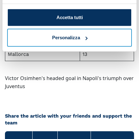
Brest
14
Frieburg
13
Accetta tutti
Liverpool
13
Personalizza
Union Berlin
13
Mallorca
13
Victor Osimhen's headed goal in Napoli's triumph over
Juventus
Share the article with your friends and support the
team