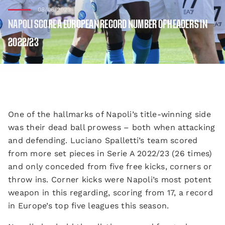
08/06/2023
NAPOLI SCORE A EUROPEAN RECORD NUMBER OF HEADERS IN
2022/23
One of the hallmarks of Napoli’s title-winning side
was their dead ball prowess – both when attacking
and defending. Luciano Spalletti’s team scored
from more set pieces in Serie A 2022/23 (26 times)
and only conceded from five free kicks, corners or
throw ins. Corner kicks were Napoli’s most potent
weapon in this regarding, scoring from 17, a record
in Europe’s top five leagues this season.