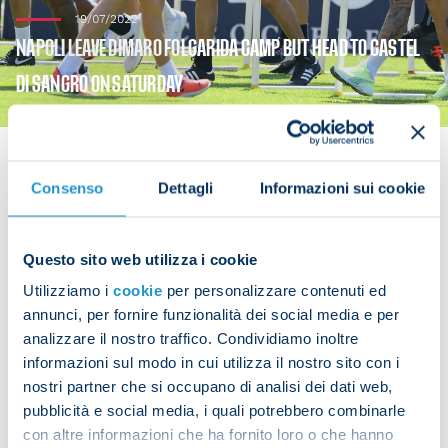
19/07/2022
NAPOLI LEAVE DIMARO FOLGARIDA CAMP BUT HEAD TO CASTEL
DI SANGRO ON SATURDAY
Consenso
Dettagli
Informazioni sui cookie
After 11 days training in the Val di Sole, the Azzurri
have now left the Dimaro Folgarida camp. The
Questo sito web utilizza i cookie
team will have three days to rest before they head
Utilizziamo i
cookie
per personalizzare contenuti ed
off for the second phase of their pre-season
annunci, per fornire funzionalità dei social media e per
training in Castel di Sangro.
analizzare il nostro traffico. Condividiamo inoltre
informazioni sul modo in cui utilizza il nostro sito con i
nostri partner che si occupano di analisi dei dati web,
pubblicità e social media, i quali potrebbero combinarle
Share the article with your friends and support the
con altre informazioni che ha fornito loro o che hanno