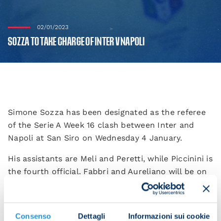
02/01/2023
SOZZA TO TAKE CHARGE OF INTER V NAPOLI
Simone Sozza has been designated as the referee
of the Serie A Week 16 clash between Inter and
Napoli at San Siro on Wednesday 4 January.
His assistants are Meli and Peretti, while Piccinini is
the fourth official. Fabbri and Aureliano will be on
VAR duty.
PREVIOUS NAPOLI GAMES OFFICIATED
Consenso
Dettagli
Informazioni sui cookie