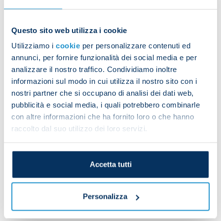
BY SOZZA:
Questo sito web utilizza i cookie
Goa
Dat
e
Referee
Team
Opponent
H/A
Utilizziamo i
cookie
per personalizzare contenuti ed
for
annunci, per fornire funzionalità dei social media e per
analizzare il nostro traffico. Condividiamo inoltre
Simone
03/10/2021
Napoli
Fiorentina
A
2
informazioni sul modo in cui utilizza il nostro sito con i
Sozza
nostri partner che si occupano di analisi dei dati web,
Simone
pubblicità e social media, i quali potrebbero combinarle
06/01/2022
Napoli
Juventus
A
1
Sozza
con altre informazioni che ha fornito loro o che hanno
raccolto dal suo utilizzo dei loro servizi.
Simone
21/02/2022
Napoli
Cagliari
A
1
Sozza
Accetta tutti
Simone
03/09/2022
Napoli
Lazio
A
2
Sozza
Personalizza