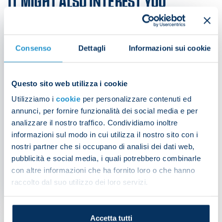
IT MIGHT ALSO INTEREST YOU
Consenso
Dettagli
Informazioni sui cookie
Questo sito web utilizza i cookie
Utilizziamo i
cookie
per personalizzare contenuti ed
annunci, per fornire funzionalità dei social media e per
analizzare il nostro traffico. Condividiamo inoltre
informazioni sul modo in cui utilizza il nostro sito con i
Kvaratskhelia injury update
nostri partner che si occupano di analisi dei dati web,
pubblicità e social media, i quali potrebbero combinarle
con altre informazioni che ha fornito loro o che hanno
raccolto dal suo utilizzo dei loro servizi.
NEWS
| 10/12/2024
Accetta tutti