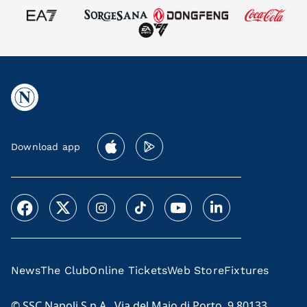
Download app
News
The Club
Online Tickets
Web Store
Fixtures
© SSC Napoli S.p.A., Via del Maio di Porto, 9 80133