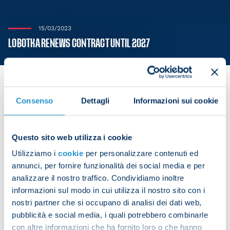
15/03/2023
LOBOTKA RENEWS CONTRACT UNTIL 2027
Consenso
Dettagli
Informazioni sui cookie
SSC Napoli is delighted to announce that Stanislav
Lobotka has extended his contract with the club
Questo sito web utilizza i cookie
until 30 June 2027 with an option for an additional
Utilizziamo i
cookie
per personalizzare contenuti ed
year until 30 June 2028.
annunci, per fornire funzionalità dei social media e per
analizzare il nostro traffico. Condividiamo inoltre
informazioni sul modo in cui utilizza il nostro sito con i
nostri partner che si occupano di analisi dei dati web,
pubblicità e social media, i quali potrebbero combinarle
con altre informazioni che ha fornito loro o che hanno
Share the article with your friends and support the