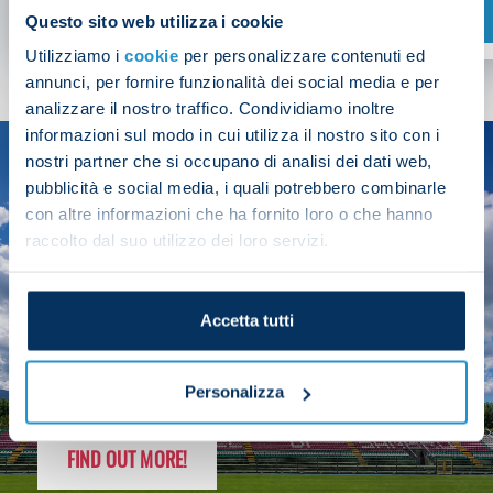
SHOP NOW
Questo sito web utilizza i cookie
Utilizziamo i
cookie
per personalizzare contenuti ed
annunci, per fornire funzionalità dei social media e per
analizzare il nostro traffico. Condividiamo inoltre
informazioni sul modo in cui utilizza il nostro sito con i
nostri partner che si occupano di analisi dei dati web,
SEASON
pubblicità e social media, i quali potrebbero combinarle
2025/26
con altre informazioni che ha fornito loro o che hanno
raccolto dal suo utilizzo dei loro servizi.
Accetta tutti
FOLLOW THE CHAMPS' JOURNEY
Personalizza
FIND OUT MORE!