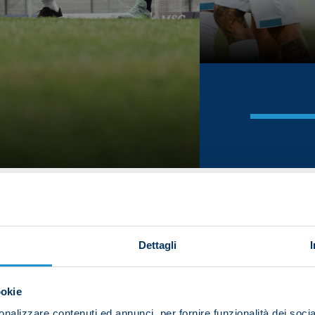
Dettagli
ookie
nalizzare contenuti ed annunci, per fornire funzionalità dei socia