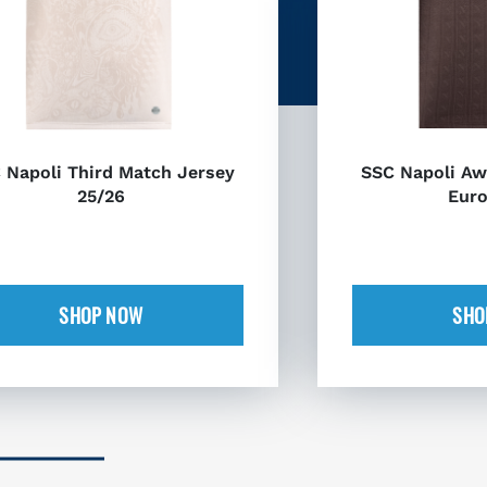
 Napoli Third Match Jersey
SSC Napoli Aw
25/26
Euro
SHOP NOW
SHO