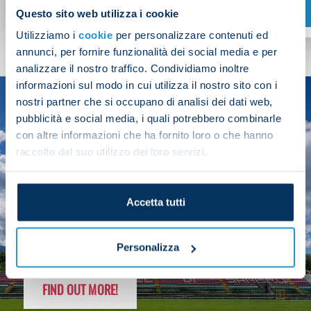
SHOP NOW
Questo sito web utilizza i cookie
Utilizziamo i
cookie
per personalizzare contenuti ed
annunci, per fornire funzionalità dei social media e per
analizzare il nostro traffico. Condividiamo inoltre
informazioni sul modo in cui utilizza il nostro sito con i
nostri partner che si occupano di analisi dei dati web,
SEASON
pubblicità e social media, i quali potrebbero combinarle
2025/26
con altre informazioni che ha fornito loro o che hanno
raccolto dal suo utilizzo dei loro servizi.
Accetta tutti
FOLLOW THE CHAMPS' JOURNEY
Personalizza
FIND OUT MORE!