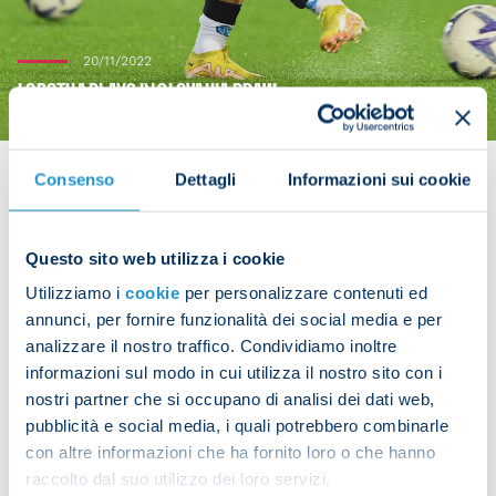
20/11/2022
LOBOTKA PLAYS IN SLOVAKIA DRAW
Consenso
Dettagli
Informazioni sui cookie
Napoli midfielder Stanislav Lobotka played the full
Questo sito web utilizza i cookie
90 minutes as Slovakia drew 0-0 with Chile on
Utilizziamo i
cookie
per personalizzare contenuti ed
Sunday.
annunci, per fornire funzionalità dei social media e per
analizzare il nostro traffico. Condividiamo inoltre
informazioni sul modo in cui utilizza il nostro sito con i
nostri partner che si occupano di analisi dei dati web,
Share the article with your friends and support the
pubblicità e social media, i quali potrebbero combinarle
team
con altre informazioni che ha fornito loro o che hanno
raccolto dal suo utilizzo dei loro servizi.