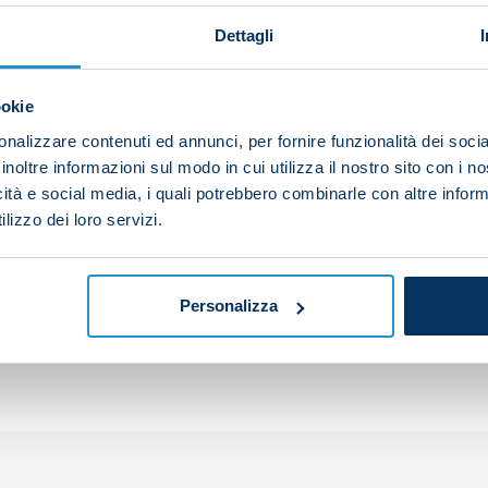
Dettagli
n for 77 minutes of Slovakia’s 3-0 home success over Li
ookie
nalizzare contenuti ed annunci, per fornire funzionalità dei socia
inoltre informazioni sul modo in cui utilizza il nostro sito con i 
icità e social media, i quali potrebbero combinarle con altre inform
lizzo dei loro servizi.
your friends and support the team
Personalizza