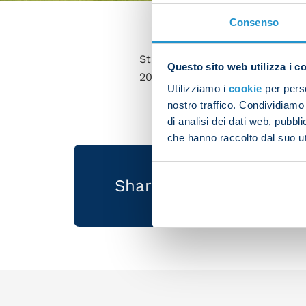
Consenso
Stanislav Lobotka was in actio
Questo sito web utilizza i c
2024 qualifier on Monday.
Utilizziamo i
cookie
per perso
nostro traffico. Condividiamo 
di analisi dei dati web, pubbl
che hanno raccolto dal suo uti
Share the article with 