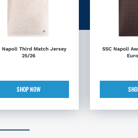
 Napoli Third Match Jersey
SSC Napoli Aw
25/26
Euro
SHOP NOW
SHO