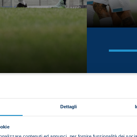
Dettagli
ookie
nalizzare contenuti ed annunci, per fornire funzionalità dei socia