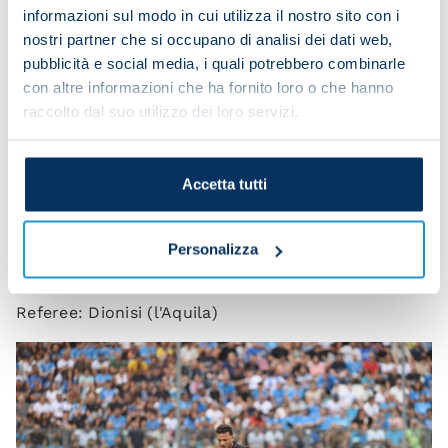
NAPOLI
: Milinkovic-Savic; Di Lorenzo, Rrahmani,
informazioni sul modo in cui utilizza il nostro sito con i
Juan Jesus (Buongiorno 85), Olivera, Anguissa,
nostri partner che si occupano di analisi dei dati web,
Lobotka (77' Gilmour 77), De Bruyne, Politano (80'
pubblicità e social media, i quali potrebbero combinarle
Spinazzola 80), McTominay, Lukaku (Lucca 33,
con altre informazioni che ha fornito loro o che hanno
Neres 77).
raccolto dal suo utilizzo dei loro servizi.
Coach: Conte.
OLYMPIACOS
: Botis, Ortega, Pirola, Retsos,
Accetta tutti
Costinha, Scipioni, Hezze, Chiquinho, Pnevmonidis,
Rodinei, El Kaabi.
Personalizza
Coach: Mendilibar.
Referee: Dionisi (l'Aquila)