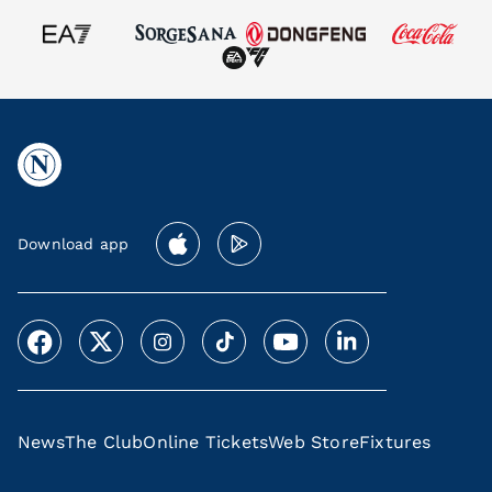
Download app
News
The Club
Online Tickets
Web Store
Fixtures