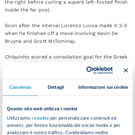
the right before curling a superb left-footed finish
inside the far post.
Soon after the interval Lorenzo Lucca made it 2-0
when he finished off a move involving Kevin De
Bruyne and Scott McTominay.
Chiquinho scored a consolation goal for the Greek
side in added time.
The team will now return to Naples for the final
Consenso
Dettagli
Informazioni sui cookie
week of training before their Serie A opener away
to Sassuolo on Saturday 23 August.
Questo sito web utilizza i cookie
Napoli 2-1 Olympiacos (HT 1-0)
Utilizziamo i
cookie
per personalizzare contenuti ed
Scorers
: Politano 17, Lucca 52, Chiquinho 90+1.
annunci, per fornire funzionalità dei social media e per
analizzare il nostro traffico. Condividiamo inoltre