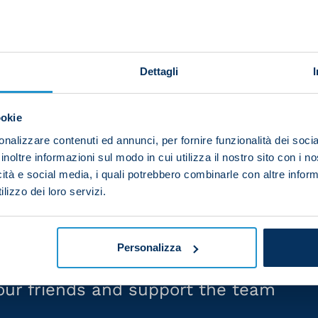
y but now we have to turn the page and focus our energ
Dettagli
epilogue of Napoli's season.
y and try to secure a European spot, but we'll try to cha
ookie
ed.
nalizzare contenuti ed annunci, per fornire funzionalità dei socia
inoltre informazioni sul modo in cui utilizza il nostro sito con i 
he best steps to create the conditions for a good season.
icità e social media, i quali potrebbero combinarle con altre inform
y best in the future too."
lizzo dei loro servizi.
Personalizza
your friends and support the team