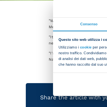
"We wasted a good opportunit
Consenso
Meret said as he analysed the 
"It's a pity we didn't win toda
Questo sito web utilizza i c
next league campaign," he add
Utilizziamo i
cookie
per perso
nostro traffico. Condividiamo 
"I'm sure the club will take t
di analisi dei dati web, pubbl
Napoli and I hope I can give m
che hanno raccolto dal suo uti
Share the article with 