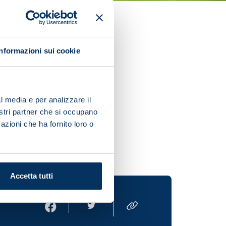
y on next season," Alex
Informazioni sui cookie
nnel all our energy into the
l media e per analizzare il
nostri partner che si occupano
 Personally I feel good at
azioni che ha fornito loro o
Accetta tutti